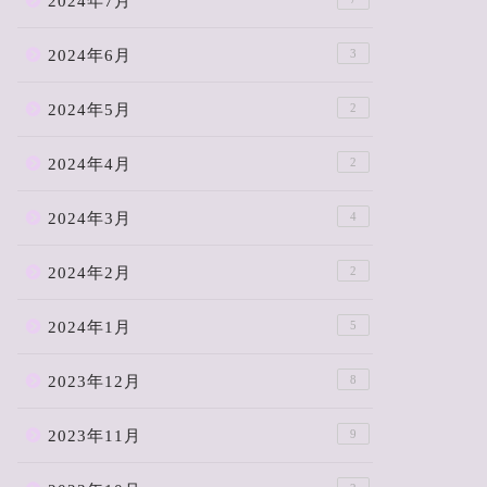
2024年7月
2024年6月
3
2024年5月
2
「私は何処にいるんだろう」作：
「父は幸せ
ここいま
こいま
2024年4月
2
2024年3月
4
2025年9月15日
2024年2月
2
next
2024年1月
5
2023年12月
8
2023年11月
9