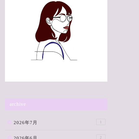
「お腹のなかにある言葉」作：こ
「かみさま
こいま
いま
archive
2026年4月4日
2026年7月
1
2026年6月
2