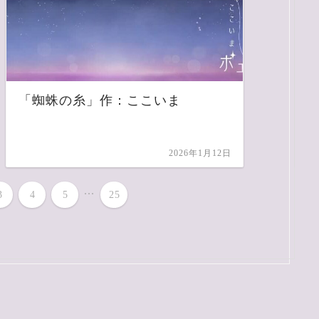
「蜘蛛の糸」作：ここいま
2026年1月12日
...
3
4
5
25