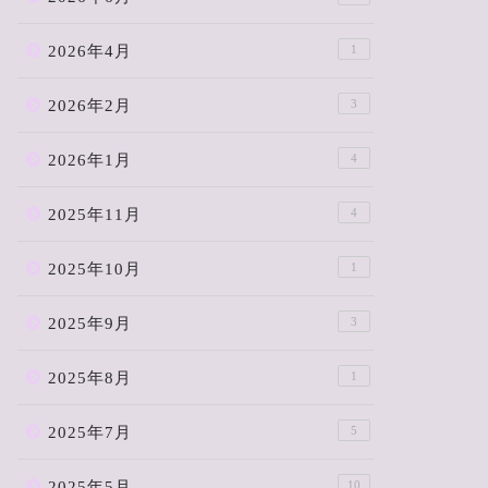
2026年4月
1
2026年2月
3
「顔色」作：ここいま
「わたしの
ま
2026年1月
4
2025年11月
4
2026年2月10日
2025年10月
1
2025年9月
3
2025年8月
1
2025年7月
5
「心の羅針盤」作：ここいま
「蜘蛛の糸
2025年5月
10