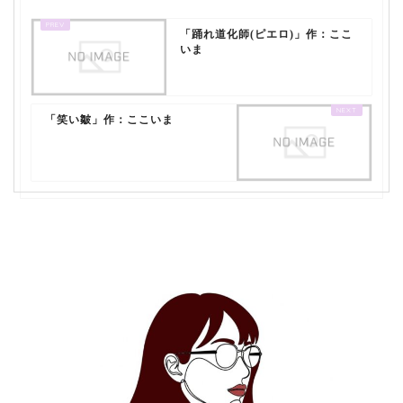
「踊れ道化師(ピエロ)」作：ここ
いま
「笑い皺」作：ここいま