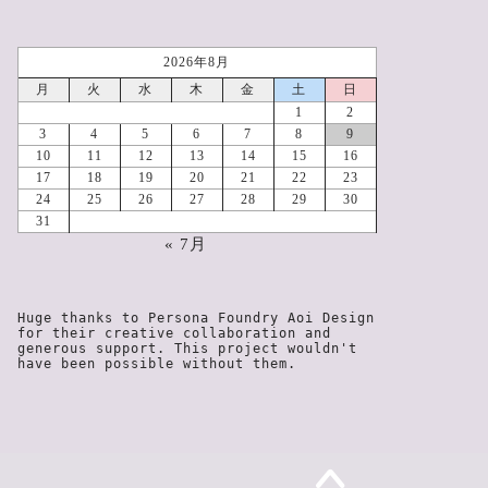
2026年8月
月
火
水
木
金
土
日
1
2
3
4
5
6
7
8
9
10
11
12
13
14
15
16
17
18
19
20
21
22
23
24
25
26
27
28
29
30
31
« 7月
Huge thanks to Persona Foundry Aoi Design 
for their creative collaboration and 
generous support. This project wouldn't 
have been possible without them.