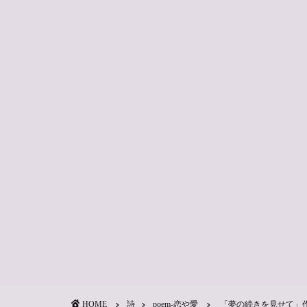
HOME
詩
poem-恋や愛
「夢の続きを見せて」