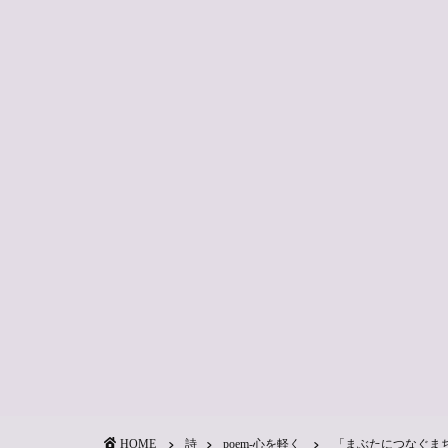
HOME
詩
poem-心を軽く
「まぶたにつなぐま