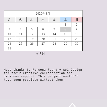
2026年8月
月
火
水
木
金
土
日
1
2
3
4
5
6
7
8
9
10
11
12
13
14
15
16
17
18
19
20
21
22
23
24
25
26
27
28
29
30
31
« 7月
Huge thanks to Persona Foundry Aoi Design 
for their creative collaboration and 
generous support. This project wouldn't 
have been possible without them.