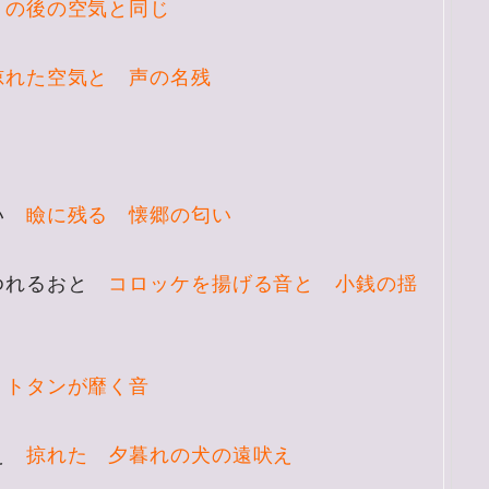
りの後の空気と同じ
掠れた空気と 声の名残
おい
瞼に残る 懐郷の匂い
のゆれるおと
コロッケを揚げる音と 小銭の揺
 トタンが靡く音
ぼえ
掠れた 夕暮れの犬の遠吠え