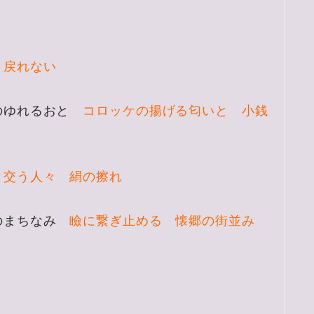
 戻れない
のゆれるおと
コロッケの揚げる匂いと 小銭
き交う人々 絹の擦れ
うのまちなみ
瞼に繋ぎ止める 懐郷の街並み