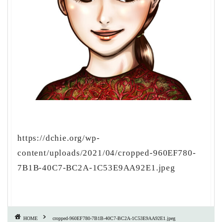
https://dchie.org/wp-
content/uploads/2021/04/cropped-960EF780-
7B1B-40C7-BC2A-1C53E9AA92E1.jpeg
HOME
cropped-960EF780-7B1B-40C7-BC2A-1C53E9AA92E1.jpeg