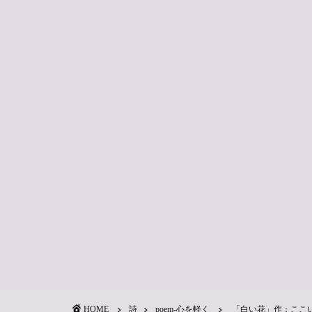
HOME
詩
poem-心を軽く
「白い花」作：ここ