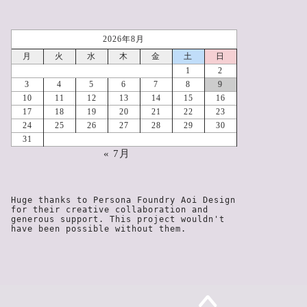
2026年8月
月
火
水
木
金
土
日
1
2
3
4
5
6
7
8
9
10
11
12
13
14
15
16
17
18
19
20
21
22
23
24
25
26
27
28
29
30
31
« 7月
Huge thanks to Persona Foundry Aoi Design 
for their creative collaboration and 
generous support. This project wouldn't 
have been possible without them.