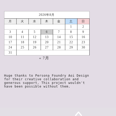
2026年8月
月
火
水
木
金
土
日
1
2
3
4
5
6
7
8
9
10
11
12
13
14
15
16
17
18
19
20
21
22
23
24
25
26
27
28
29
30
31
« 7月
Huge thanks to Persona Foundry Aoi Design 
for their creative collaboration and 
generous support. This project wouldn't 
have been possible without them.