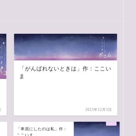
「がんばれないときは」作：ここい
ま
ま
日
2023年12月5日
「卑屈にしたのは私」作：
ここいま