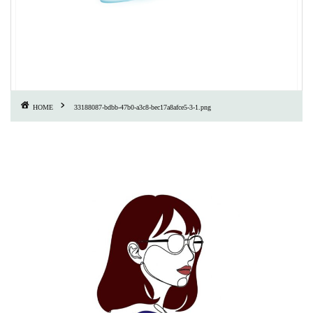
HOME
33188087-bdbb-47b0-a3c8-bec17a8afce5-3-1.png