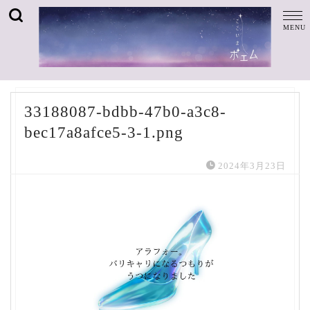
33188087-bdbb-47b0-a3c8-
bec17a8afce5-3-1.png
2024年3月23日